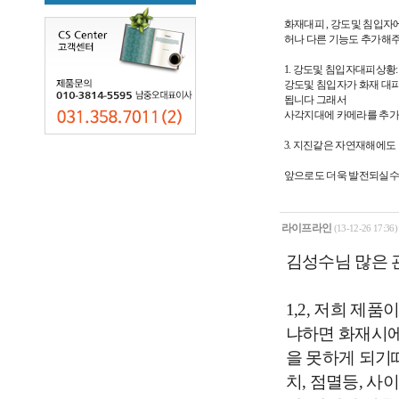
화재대피 , 강도및 침입
허나 다른 기능도 추가해
1. 강도및 침입자대피상황
강도및 침입자가 화재 대
됩니다 그래서
사각지대에 카메라를 추가
3. 지진같은 자연재해에도
앞으로도 더욱 발전되실수
라이프라인
(13-12-26 17:36)
김성수님 많은 
1,2, 저희 제
냐하면 화재시에
을 못하게 되기
치, 점멸등, 